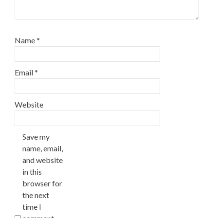
Name
*
Email
*
Website
Save my
name, email,
and website
in this
browser for
the next
time I