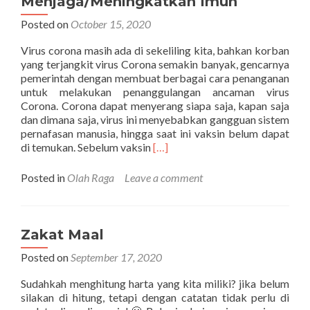
Menjaga/Meningkatkan Imun
Posted on
October 15, 2020
Virus corona masih ada di sekeliling kita, bahkan korban
yang terjangkit virus Corona semakin banyak, gencarnya
pemerintah dengan membuat berbagai cara penanganan
untuk melakukan penanggulangan ancaman virus
Corona. Corona dapat menyerang siapa saja, kapan saja
dan dimana saja, virus ini menyebabkan gangguan sistem
pernafasan manusia, hingga saat ini vaksin belum dapat
Read
di temukan. Sebelum vaksin
[…]
more
about
Posted in
Olah Raga
Leave a comment
Menjaga/Meningkatkan
Imun
Zakat Maal
Posted on
September 17, 2020
Sudahkah menghitung harta yang kita miliki? jika belum
silakan di hitung, tetapi dengan catatan tidak perlu di