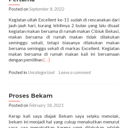
dari
Rumah
Posted on
September 8, 2022
Kegiatan ultah Excellent ke-11 sudah di rencanakan dari
jauh-jauh hari, kurang lebihnya 2 bulan yang lalu disaat
kegiatan makan bersama di rumah makan Cibiuk Bekasi,
makan bersama di rumah makan tidak dilakukan
seminggu sekali, tetapi biasanya dilakukan makan
bersama seminggu sekali di markas Excellent. Kegiatan
makan bersama di rumah makan kali ini bersamaan
Read
dengan pemilihan
[…]
more
about
Posted in
Uncategorized
Leave a comment
Kegiatan
Ultah
Excellent
Ke-
Proses Bekam
11
Posted on
February 18, 2021
Hari
Pertama
Kerap kali saya diajak Bekam saya selaku menolak,
bekam ini menjadi hal yang cukup menakutkan menurut
saya, yaa menakutkan karena yang dilakukan adalah