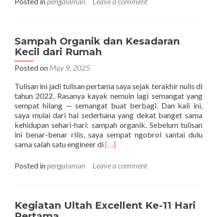
Posted in
pengalaman
Leave a comment
Implementasi
Mail
Merge
untuk
Sampah Organik dan Kesadaran
Pembuatan
Kecil dari Rumah
Surat
Karyawan
Posted on
May 9, 2025
Berbasis
Tulisan ini jadi tulisan pertama saya sejak terakhir nulis di
Data
tahun 2022. Rasanya kayak nemuin lagi semangat yang
Excel
sempat hilang — semangat buat berbagi. Dan kali ini,
saya mulai dari hal sederhana yang dekat banget sama
kehidupan sehari-hari: sampah organik. Sebelum tulisan
ini benar-benar rilis, saya sempat ngobrol santai dulu
Read
sama salah satu engineer di
[…]
more
about
Posted in
pengalaman
Leave a comment
Sampah
Organik
dan
Kesadaran
Kegiatan Ultah Excellent Ke-11 Hari
Kecil
Pertama