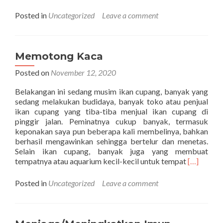
more
about
Posted in
Uncategorized
Leave a comment
Berencana
dan
Berdoa
Memotong Kaca
Posted on
November 12, 2020
Belakangan ini sedang musim ikan cupang, banyak yang
sedang melakukan budidaya, banyak toko atau penjual
ikan cupang yang tiba-tiba menjual ikan cupang di
pinggir jalan. Peminatnya cukup banyak, termasuk
keponakan saya pun beberapa kali membelinya, bahkan
berhasil mengawinkan sehingga bertelur dan menetas.
Selain ikan cupang, banyak juga yang membuat
Read
tempatnya atau aquarium kecil-kecil untuk tempat
[…]
more
about
Posted in
Uncategorized
Leave a comment
Memoton
Kaca