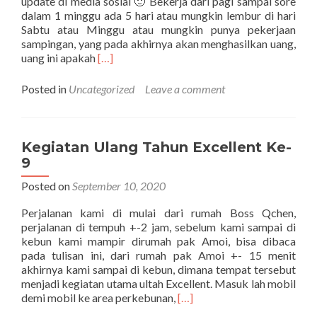
update di media sosial 🙂 Bekerja dari pagi sampai sore
dalam 1 minggu ada 5 hari atau mungkin lembur di hari
Sabtu atau Minggu atau mungkin punya pekerjaan
sampingan, yang pada akhirnya akan menghasilkan uang,
Read
uang ini apakah
[…]
more
about
Posted in
Uncategorized
Leave a comment
Zakat
Maal
Kegiatan Ulang Tahun Excellent Ke-
9
Posted on
September 10, 2020
Perjalanan kami di mulai dari rumah Boss Qchen,
perjalanan di tempuh +-2 jam, sebelum kami sampai di
kebun kami mampir dirumah pak Amoi, bisa dibaca
pada tulisan ini, dari rumah pak Amoi +- 15 menit
akhirnya kami sampai di kebun, dimana tempat tersebut
menjadi kegiatan utama ultah Excellent. Masuk lah mobil
Read
demi mobil ke area perkebunan,
[…]
more