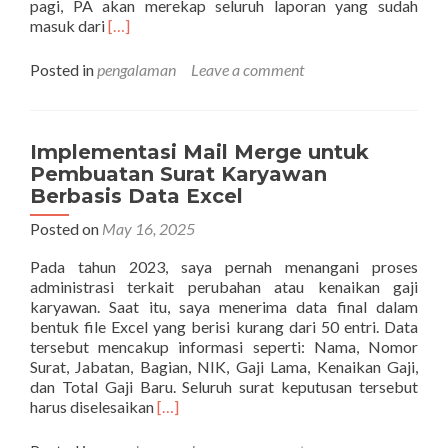
pagi, PA akan merekap seluruh laporan yang sudah
Read
masuk dari
[…]
more
about
Posted in
pengalaman
Leave a comment
Cara
Membuat
Contact
Group
Implementasi Mail Merge untuk
di
Pembuatan Surat Karyawan
Email
Berbasis Data Excel
Zimbra
Posted on
May 16, 2025
Pada tahun 2023, saya pernah menangani proses
administrasi terkait perubahan atau kenaikan gaji
karyawan. Saat itu, saya menerima data final dalam
bentuk file Excel yang berisi kurang dari 50 entri. Data
tersebut mencakup informasi seperti: Nama, Nomor
Surat, Jabatan, Bagian, NIK, Gaji Lama, Kenaikan Gaji,
dan Total Gaji Baru. Seluruh surat keputusan tersebut
Read
harus diselesaikan
[…]
more
about