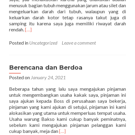
menusuk bagian tubuh menggunakan jarum atau silet dan
mengeluarkan darah dari tubuh, walaupun yang di
keluarkan darah kotor tetap rasanya takut juga di
samping itu karena saya juga memiliki riwayat darah
Read
rendah.
[…]
more
about
Posted in
Uncategorized
Leave a comment
Proses
Bekam
Berencana dan Berdoa
Posted on
January 24, 2021
Beberapa tahun yang lalu saya mengajukan pinjaman
untuk mengembangkan usaha kakak saya, pinjaman ini
saya ajukan kepada Boss di perusahaan saya bekerja,
pinjaman yang kami ajukan di setujui, pinjaman ini kami
alokasikan yang utama untuk memperluas tempat usaha.
Usaha warung Bakso kami cukup banyak peminatnya,
sebelum kami mengajukan pinjaman pelanggan kami
Read
cukup banyak, meja dan
[…]