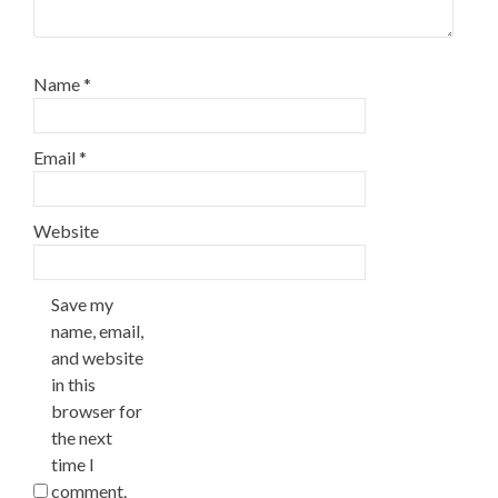
Name
*
Email
*
Website
Save my
name, email,
and website
in this
browser for
the next
time I
comment.