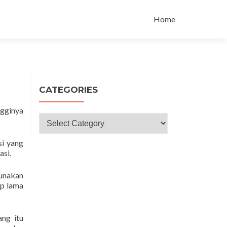
Skip
to
Home
content
CATEGORIES
ngginya
Categories
si yang
asi.
gunakan
up lama
ang itu