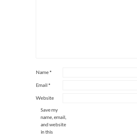
Name
*
Email
*
Website
Save my
name, email,
and website
in this