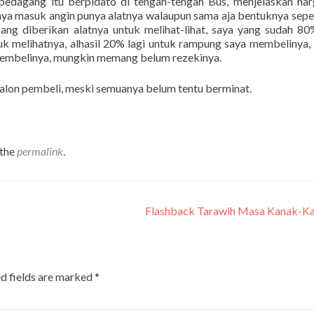
pedagang itu berpidato di tengah-tengah Bus, menjelaskan ha
aya masuk angin punya alatnya walaupun sama aja bentuknya seper
ang diberikan alatnya untuk melihat-lihat, saya yang sudah 80
uk melihatnya, alhasil 20% lagi untuk rampung saya membelinya,
 membelinya, mungkin memang belum rezekinya.
calon pembeli, meski semuanya belum tentu berminat.
 the
permalink
.
Flashback Tarawih Masa Kanak-K
d fields are marked
*