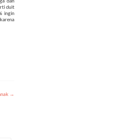
rga dan
ti duit
% ingin
 karena
anak
→