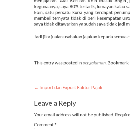
menjajakan “Alat Kerikan Koin Masuk Angin”, 
kegunaanya, saya 80% tertarik, lumayan kalau s
koin, satu persatu kursi yang terdapat penump
membeli ternyata tidak di beri kesempatan unt
saya tidak ditawarkan ya sudah saya tidak jadi
Jadi jika jualan usahakan jajakan kepada semua 
This entry was posted in
pengalaman
. Bookmark
Post
←
Import dan Export Faktur Pajak
navigation
Leave a Reply
Your email address will not be published.
Require
Comment
*