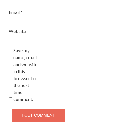
Email
*
Website
Save my
name, email,
and website
in this
browser for
the next
time I
comment.