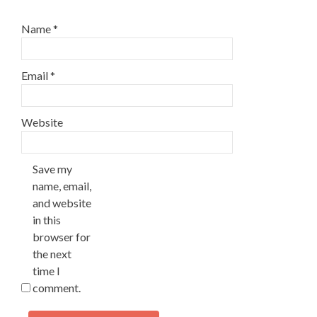
Name
*
Email
*
Website
Save my
name, email,
and website
in this
browser for
the next
time I
comment.