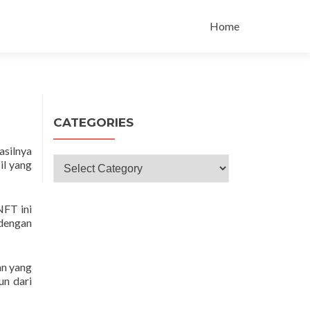
Skip
to
Home
content
CATEGORIES
asilnya
Categories
il yang
FT ini
 dengan
an yang
un dari