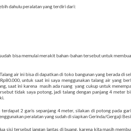
bih dahulu peralatan yang terdiri dari:
n sudah bisa memulai merakit bahan-bahan tersebut untuk membua
 Talang air ini bisa di dapatkan di toko bangunan yang berada di se
Rp80.000, untuk saat ini saya menggunakan talang air yang be
ang, saat ini karena masih ada ruang yang cukup untuk menemp
sebut tidak saya potong, jadi talang dengan panjang 4 meter bi
ki.
ri terdapat 2 garis sepanjang 4 meter, silakan di potong pada gar
enggunakan peralatan yang sudah di siapkan Gerinda/Gergaji Besi
edua sisi tersebut jangan lantas di buang, karena kita masih memb