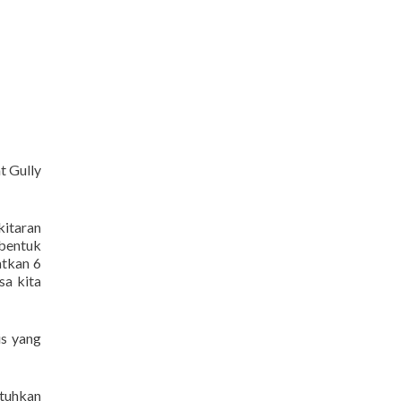
t Gully
kitaran
rbentuk
atkan 6
sa kita
is yang
utuhkan